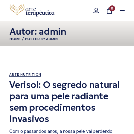
Pular
para
0
o
conteúdo
Autor: admin
HOME
POSTED BY ADMIN
11/18/2024
ARTE NUTRITION
Verisol: O segredo natural
para uma pele radiante
sem procedimentos
invasivos
Com o passar dos anos, a nossa pele vai perdendo