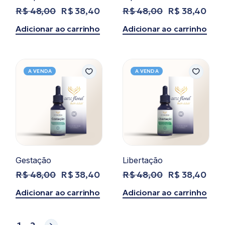
R$
48,00
R$
38,40
R$
48,00
R$
38,40
O
O
O
O
preço
preço
preço
preço
Adicionar ao carrinho
Adicionar ao carrinho
original
atual
original
atual
era:
é:
era:
é:
R$ 48,00.
R$ 38,40.
R$ 48,00.
R$ 38,40.
A VENDA
A VENDA
Gestação
Libertação
R$
48,00
R$
38,40
R$
48,00
R$
38,40
O
O
O
O
preço
preço
preço
preço
Adicionar ao carrinho
Adicionar ao carrinho
original
atual
original
atual
era:
é:
era:
é:
R$ 48,00.
R$ 38,40.
R$ 48,00.
R$ 38,40.