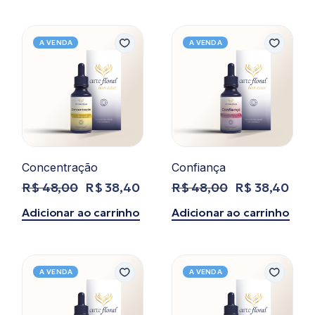
era:
é:
era:
é:
R$ 48,00.
R$ 38,40.
R$ 48,00.
R$ 38,40.
A VENDA
A VENDA
Concentração
Confiança
R$
48,00
R$
38,40
R$
48,00
R$
38,40
O
O
O
O
preço
preço
preço
preço
Adicionar ao carrinho
Adicionar ao carrinho
original
atual
original
atual
era:
é:
era:
é:
R$ 48,00.
R$ 38,40.
R$ 48,00.
R$ 38,40.
A VENDA
A VENDA