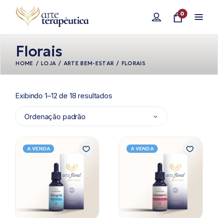
Pular
para
0
o
conteúdo
Florais
HOME
LOJA
ARTE BEM-ESTAR
FLORAIS
Exibindo 1–12 de 18 resultados
Ordenação padrão
A VENDA
A VENDA