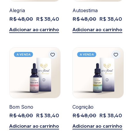
Alegria
Autoestima
R$
48,00
R$
38,40
R$
48,00
R$
38,40
O
O
O
O
preço
preço
preço
preço
Adicionar ao carrinho
Adicionar ao carrinho
original
atual
original
atual
era:
é:
era:
é:
R$ 48,00.
R$ 38,40.
R$ 48,00.
R$ 38,40.
A VENDA
A VENDA
Bom Sono
Cognição
R$
48,00
R$
38,40
R$
48,00
R$
38,40
O
O
O
O
preço
preço
preço
preço
Adicionar ao carrinho
Adicionar ao carrinho
original
atual
original
atual