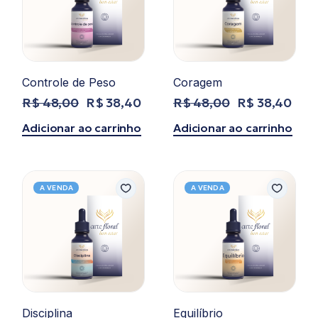
Controle de Peso
Coragem
R$
48,00
R$
38,40
R$
48,00
R$
38,40
O
O
O
O
preço
preço
preço
preço
Adicionar ao carrinho
Adicionar ao carrinho
original
atual
original
atual
era:
é:
era:
é:
R$ 48,00.
R$ 38,40.
R$ 48,00.
R$ 38,40.
A VENDA
A VENDA
Disciplina
Equilíbrio