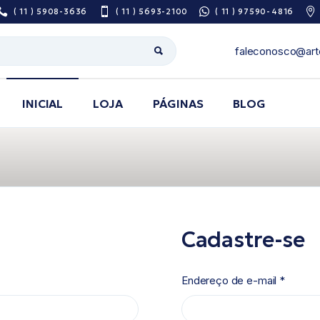
( 11 ) 5908-3636
( 11 ) 5693-2100
( 11 ) 97590-4816
faleconosco@art
INICIAL
LOJA
PÁGINAS
BLOG
Sobre Nós
Pesquisa De
Satisfação
Área do Prescritor
Cadastre-se
Guia de utilização
de medicamentos
Endereço de e-mail
*