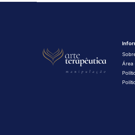
Info
Sobr
Área 
Polít
Polít