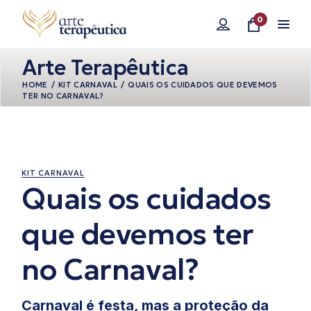
Pular
para
0
o
conteúdo
Arte Terapêutica
HOME
KIT CARNAVAL
QUAIS OS CUIDADOS QUE DEVEMOS
TER NO CARNAVAL?
02/25/2025
KIT CARNAVAL
Quais os cuidados
que devemos ter
no Carnaval?
Carnaval é festa, mas a proteção da