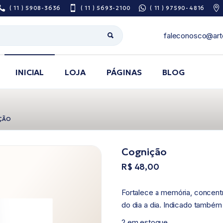
( 11 ) 5908-3636
( 11 ) 5693-2100
( 11 ) 97590-4816
faleconosco@art
INICIAL
LOJA
PÁGINAS
BLOG
Sobre Nós
ÇÃO
Pesquisa De
Satisfação
Cognição
Área do Prescritor
R$
48,00
Guia de utilização
de medicamentos
Fortalece a memória, concent
do dia a dia. Indicado também
2 em estoque