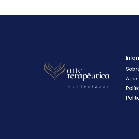
Info
Sobr
Área 
Polít
Polít