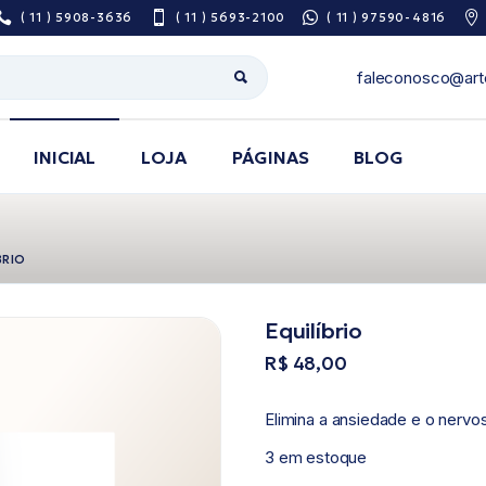
( 11 ) 5908-3636
( 11 ) 5693-2100
( 11 ) 97590-4816
faleconosco@art
INICIAL
LOJA
PÁGINAS
BLOG
Sobre Nós
BRIO
Pesquisa De
Satisfação
Equilíbrio
Área do Prescritor
R$
48,00
Guia de utilização
de medicamentos
Elimina a ansiedade e o nervo
3 em estoque