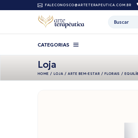
Pular
FALECONOSCO@ARTETERAPEUTICA.COM.BR
para
o
conteúdo
Buscar
CATEGORIAS
Loja
HOME
LOJA
ARTE BEM-ESTAR
FLORAIS
EQUILÍ