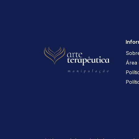
Info
Sobr
Área 
Polít
Polít