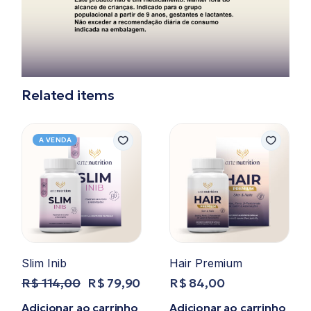
Related items
A VENDA
Slim Inib
Hair Premium
R$
114,00
R$
79,90
R$
84,00
O
O
preço
preço
Adicionar ao carrinho
Adicionar ao carrinho