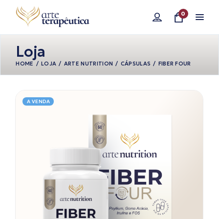
Pular
para
0
o
conteúdo
Loja
HOME
LOJA
ARTE NUTRITION
CÁPSULAS
FIBER FOUR
A VENDA