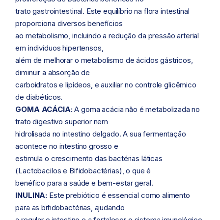
trato gastrointestinal. Este equilíbrio na flora intestinal
proporciona diversos benefícios
ao metabolismo, incluindo a redução da pressão arterial
em indivíduos hipertensos,
além de melhorar o metabolismo de ácidos gástricos,
diminuir a absorção de
carboidratos e lipídeos, e auxiliar no controle glicêmico
de diabéticos.
GOMA ACÁCIA:
A goma acácia não é metabolizada no
trato digestivo superior nem
hidrolisada no intestino delgado. A sua fermentação
acontece no intestino grosso e
estimula o crescimento das bactérias láticas
(Lactobacilos e Bifidobactérias), o que é
benéfico para a saúde e bem-estar geral.
INULINA:
Este prebiótico é essencial como alimento
para as bifidobactérias, ajudando
a regular o intestino e a fortalecer o sistema imunológico,