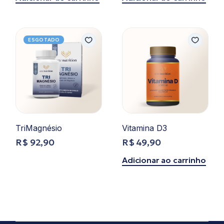
original
atual
era:
é:
R$ 114,00.
R$ 79,90.
ESGOTADO
TriMagnésio
Vitamina D3
R$
92,90
R$
49,90
Ler mais
Adicionar ao carrinho