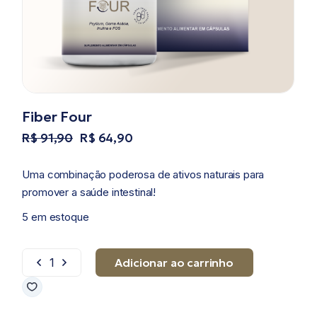
Fiber Four
R$
91,90
R$
64,90
O
O
preço
preço
original
atual
Uma combinação poderosa de ativos naturais para
era:
é:
R$ 91,90.
R$ 64,90.
promover a saúde intestinal!
5 em estoque
Adicionar ao carrinho
Fiber Four quantidade