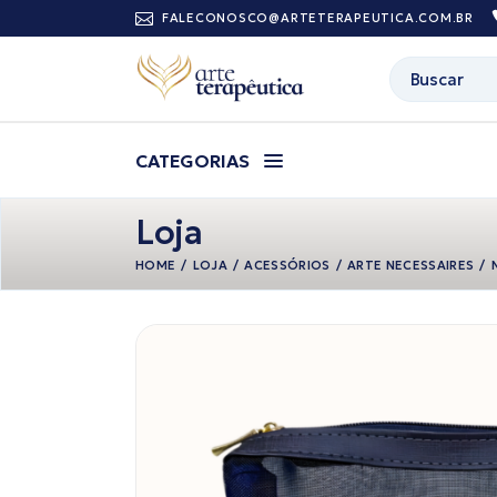
Pular
FALECONOSCO@ARTETERAPEUTICA.COM.BR
para
o
conteúdo
Buscar
CATEGORIAS
Loja
HOME
LOJA
ACESSÓRIOS
ARTE NECESSAIRES