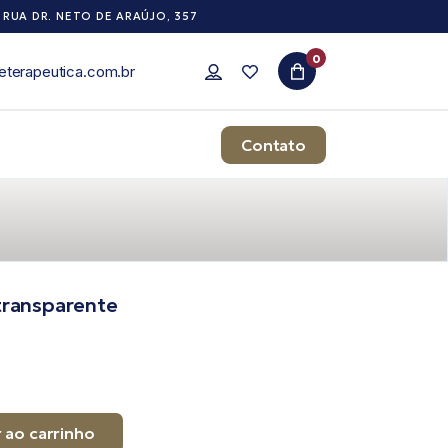
RUA DR. NETO DE ARAÚJO, 357
0
eterapeutica.com.br
Contato
transparente
 ao carrinho
parente quantidade