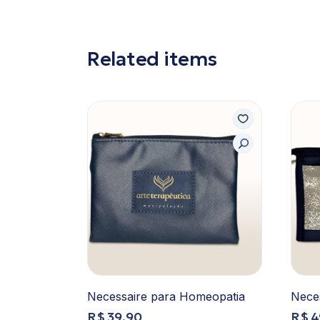
Related items
Necessaire para Homeopatia
Neces
R$
39,90
R$
4