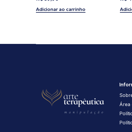
Adicionar ao carrinho
Adici
Info
Sobr
Área 
Polít
Polít