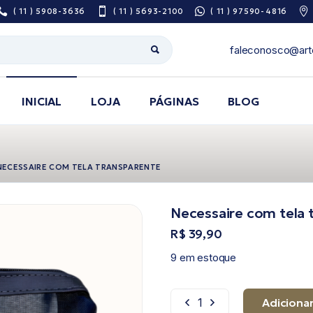
( 11 ) 5908-3636
( 11 ) 5693-2100
( 11 ) 97590-4816
faleconosco@art
INICIAL
LOJA
PÁGINAS
BLOG
Sobre Nós
NECESSAIRE COM TELA TRANSPARENTE
Pesquisa De
Satisfação
Necessaire com tela 
Área do Prescritor
R$
39,90
Guia de utilização
9 em estoque
de medicamentos
Adicionar
Necessaire com tela trans