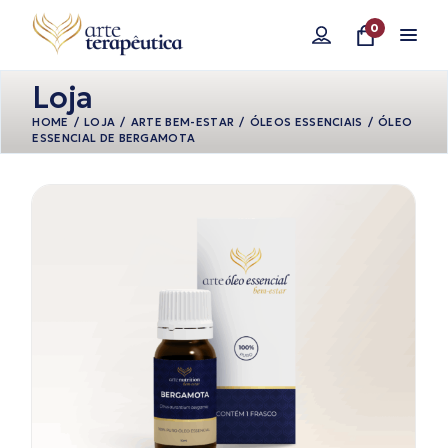
Pular
para
0
o
conteúdo
Loja
HOME
LOJA
ARTE BEM-ESTAR
ÓLEOS ESSENCIAIS
ÓLEO
ESSENCIAL DE BERGAMOTA