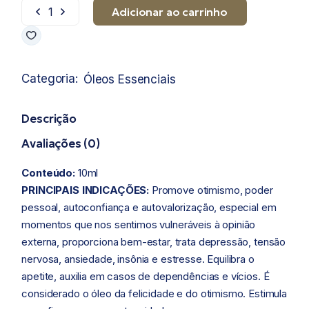
Adicionar ao carrinho
Óleo Essencial de Bergamota quantidade
Categoria:
Óleos Essenciais
Descrição
Avaliações (0)
Conteúdo:
10ml
PRINCIPAIS INDICAÇÕES:
Promove otimismo, poder
pessoal, autoconfiança e autovalorização, especial em
momentos que nos sentimos vulneráveis à opinião
externa, proporciona bem-estar, trata depressão, tensão
nervosa, ansiedade, insônia e estresse. Equilibra o
apetite, auxilia em casos de dependências e vícios. É
considerado o óleo da felicidade e do otimismo. Estimula