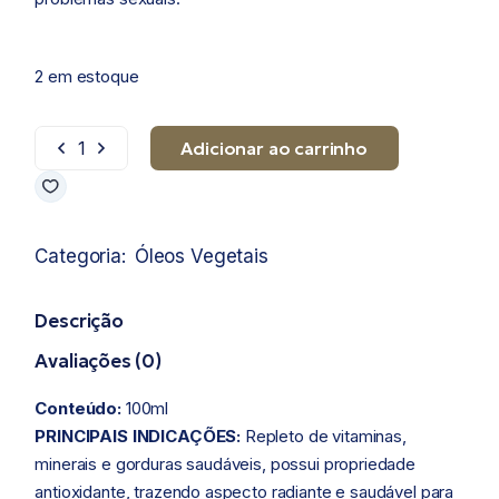
2 em estoque
Adicionar ao carrinho
Óleo Vegetal de Amêndoa Doce quantidade
Categoria:
Óleos Vegetais
Descrição
Avaliações (0)
Conteúdo:
100ml
PRINCIPAIS INDICAÇÕES:
Repleto de vitaminas,
minerais e gorduras saudáveis, possui propriedade
antioxidante, trazendo aspecto radiante e saudável para