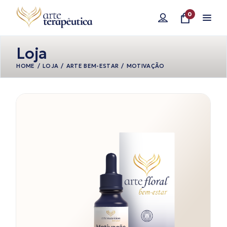
Pular
para
0
o
conteúdo
Loja
HOME
LOJA
ARTE BEM-ESTAR
MOTIVAÇÃO