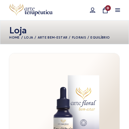
Pular
para
0
o
conteúdo
Loja
HOME
LOJA
ARTE BEM-ESTAR
FLORAIS
EQUILÍBRIO