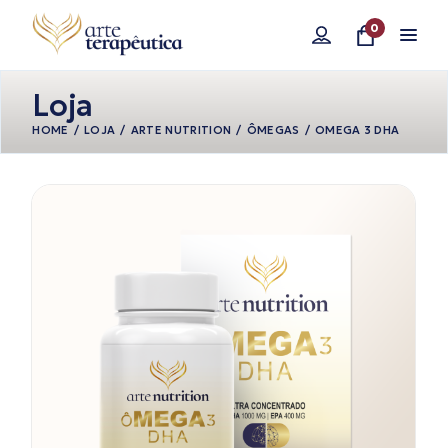
Pular
para
0
o
conteúdo
Loja
HOME
LOJA
ARTE NUTRITION
ÔMEGAS
OMEGA 3 DHA