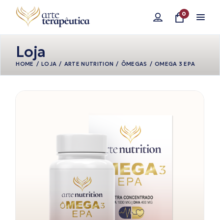
Pular
para
0
o
conteúdo
Loja
HOME
LOJA
ARTE NUTRITION
ÔMEGAS
OMEGA 3 EPA