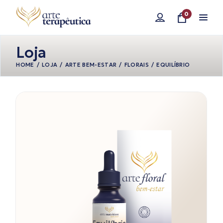
Pular
para
0
o
conteúdo
Loja
HOME
LOJA
ARTE BEM-ESTAR
FLORAIS
EQUILÍBRIO