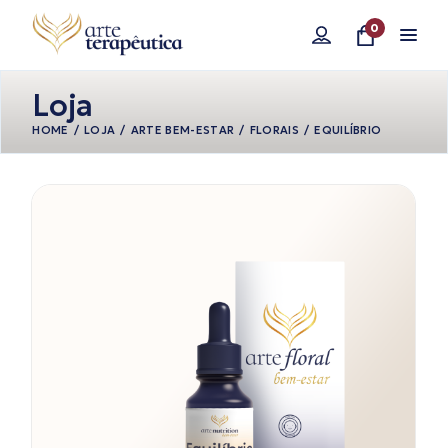
Pular
para
0
o
conteúdo
Loja
HOME
LOJA
ARTE BEM-ESTAR
FLORAIS
EQUILÍBRIO