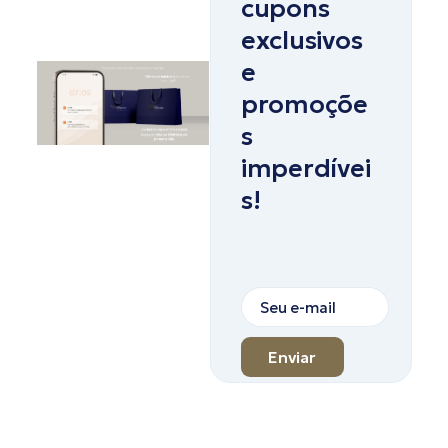
cupons
exclusivos
e
promoçõe
s
imperdívei
s!
Enviar