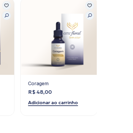
Coragem
Óleo Esse
LemonGr
R$
48,00
R$
47,90
Adicionar ao carrinho
Adicionar