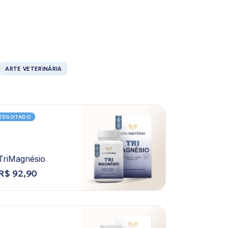
ARTE VETERINÁRIA
ESGOTADO
TriMagnésio
R$
92,90