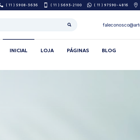
( 11 ) 5908-3636
( 11 ) 5693-2100
( 11 ) 97590-4816
faleconosco@art
INICIAL
LOJA
PÁGINAS
BLOG
Sobre Nós
Pesquisa De
Satisfação
Área do Prescritor
Guia de utilização
de medicamentos