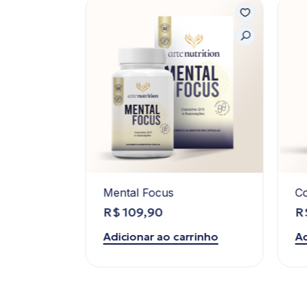
Rosa
Mental Focus
Co
R$
109,90
R
Adicionar ao carrinho
Ad
rinho