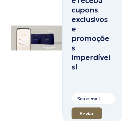
e receba
cupons
exclusivos
e
promoçõe
s
imperdívei
s!
Enviar