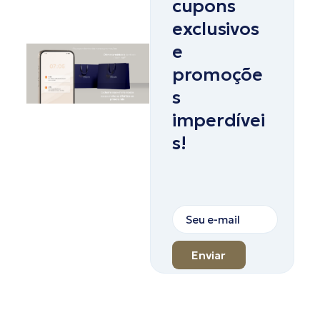
cupons
exclusivos
e
promoçõe
s
imperdívei
s!
Enviar