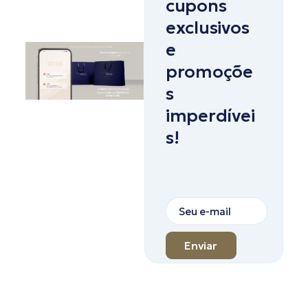
cupons
exclusivos
e
promoçõe
s
imperdívei
s!
Enviar