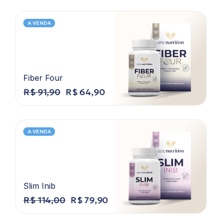
A VENDA
Fiber Four
R$
91,90
R$
64,90
A VENDA
Slim Inib
R$
114,00
R$
79,90