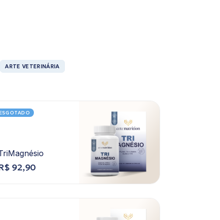
ARTE VETERINÁRIA
ESGOTADO
TriMagnésio
R$
92,90