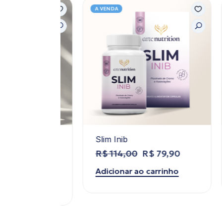
A VENDA
 Semente
Slim Inib
Cr
R$
114,00
R$
79,90
R
Adicionar ao carrinho
Ad
rinho