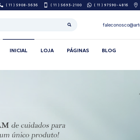
( 11 ) 5908-3636
( 11 ) 5693-2100
( 11 ) 97590-4816
faleconosco@art
INICIAL
LOJA
PÁGINAS
BLOG
Sobre Nós
Pesquisa De
Satisfação
Área do Prescritor
Guia de utilização
de medicamentos