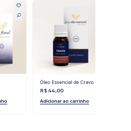
Óleo Essencial de Cravo
Creme Du
e Pés
R$
44,00
R$
79,0
Adicionar ao carrinho
Adicionar