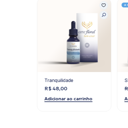
A V
Tranquilidade
Sl
R$
48,00
R
rinho
Adicionar ao carrinho
Ad