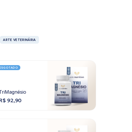
ARTE VETERINÁRIA
ESGOTADO
TriMagnésio
R$
92,90