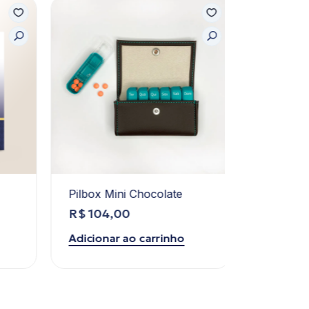
Pilbox Mini Chocolate
Omega 3
R$
104,00
R$
124,
Adicionar ao carrinho
Adicionar