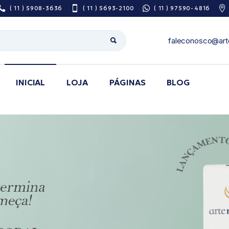
( 11 ) 5908-3636
( 11 ) 5693-2100
( 11 ) 97590-4816
faleconosco@art
INICIAL
LOJA
PÁGINAS
BLOG
Sobre Nós
Pesquisa De
Satisfação
Área do Prescritor
Guia de utilização
de medicamentos