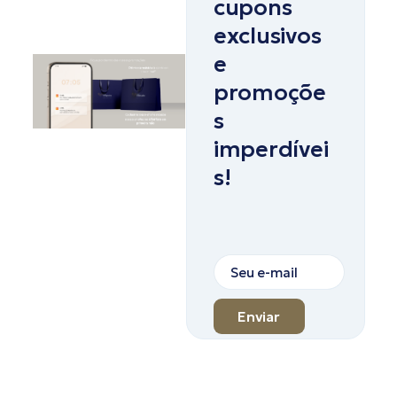
cupons
exclusivos
e
promoçõe
s
imperdívei
s!
Enviar