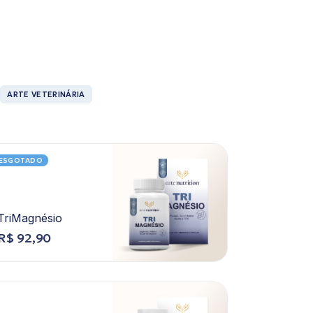
ARTE VETERINÁRIA
ESGOTADO
TriMagnésio
R$
92,90