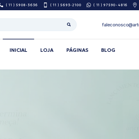
( 11 ) 5908-3636
( 11 ) 5693-2100
( 11 ) 97590-4816
faleconosco@art
INICIAL
LOJA
PÁGINAS
BLOG
Sobre Nós
Pesquisa De
Satisfação
Área do Prescritor
Guia de utilização
de medicamentos