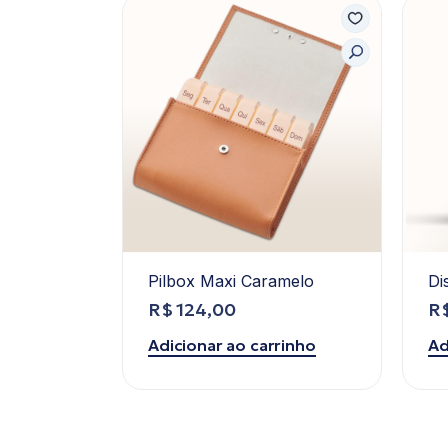
Pilbox Maxi Caramelo
Di
R$
124,00
R
rinho
Adicionar ao carrinho
Ad