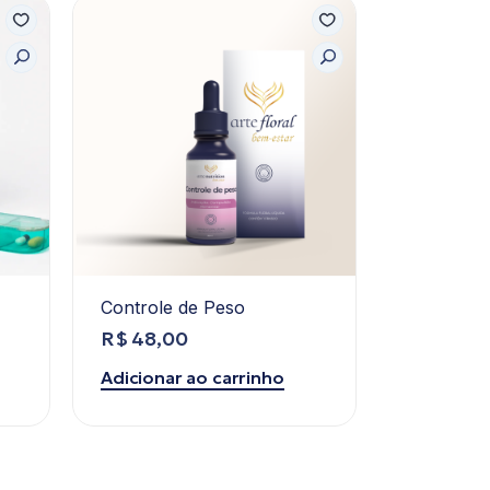
Controle de Peso
Pilbox Mi
R$
48,00
R$
104,
Adicionar ao carrinho
Adicionar