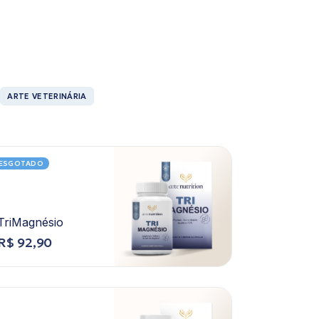
ARTE VETERINÁRIA
ESGOTADO
TriMagnésio
R$
92,90