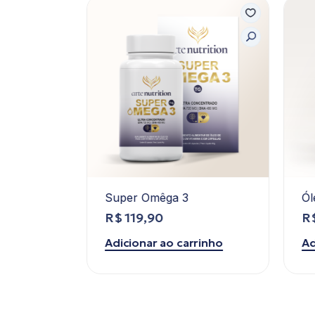
e Lavanda
Super Omêga 3
Ól
R$
119,90
R
rinho
Adicionar ao carrinho
Ad