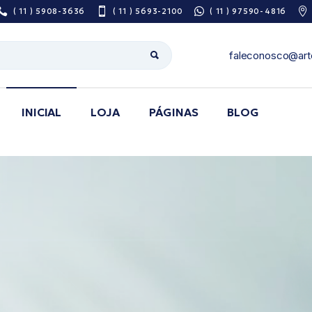
( 11 ) 5908-3636
( 11 ) 5693-2100
( 11 ) 97590-4816
faleconosco@art
INICIAL
LOJA
PÁGINAS
BLOG
Sobre Nós
Pesquisa De
Satisfação
Área do Prescritor
Guia de utilização
de medicamentos