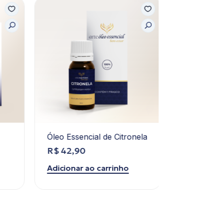
Óleo Essencial de Citronela
Óleo Vege
R$
42,90
R$
79,0
Adicionar ao carrinho
Adicionar