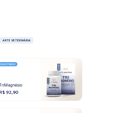
ARTE VETERINÁRIA
ESGOTADO
TriMagnésio
R$
92,90