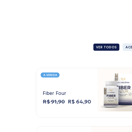
VER TODOS
AC
A VENDA
Fiber Four
R$
91,90
R$
64,90