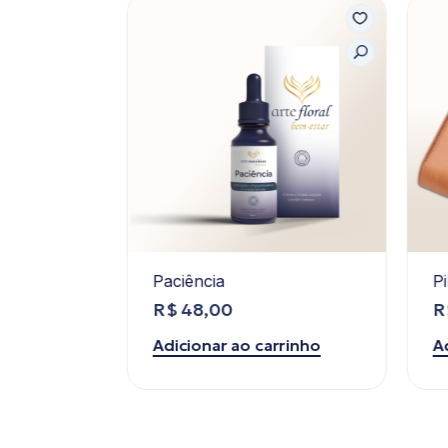
 Cipestre
Paciência
Pi
R$
48,00
R
rinho
Adicionar ao carrinho
Ad