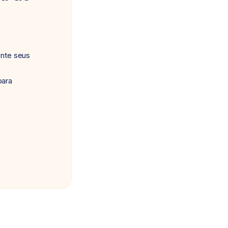
ente seus
para