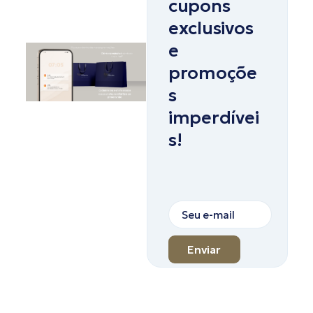
cupons
exclusivos
e
promoçõe
s
imperdívei
s!
Enviar