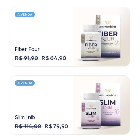
A VENDA
Fiber Four
R$
91,90
R$
64,90
A VENDA
Slim Inib
R$
114,00
R$
79,90