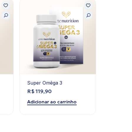
Super Omêga 3
Dermo G
R$
119,90
R$
189,9
Adicionar ao carrinho
Adicionar