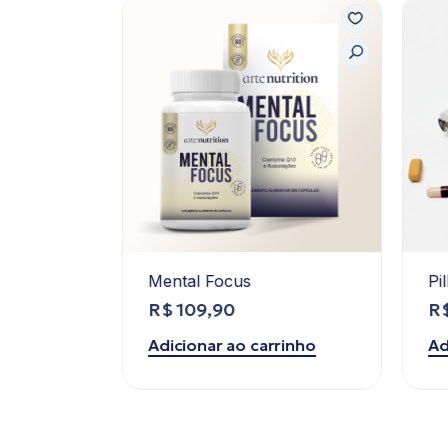
Mental Focus
Pi
R$
109,90
R
rinho
Adicionar ao carrinho
Ad