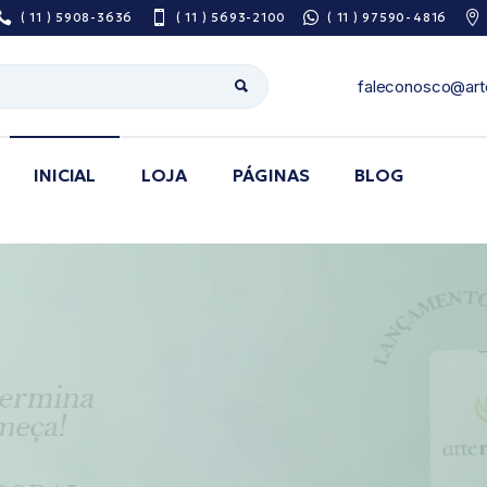
( 11 ) 5908-3636
( 11 ) 5693-2100
( 11 ) 97590-4816
faleconosco@art
INICIAL
LOJA
PÁGINAS
BLOG
Sobre Nós
Pesquisa De
Satisfação
Área do Prescritor
Guia de utilização
de medicamentos