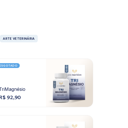
ARTE VETERINÁRIA
ESGOTADO
TriMagnésio
R$
92,90