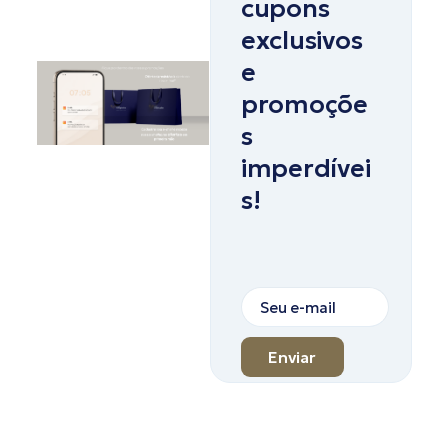
cupons
exclusivos
e
promoçõe
s
imperdívei
s!
Enviar