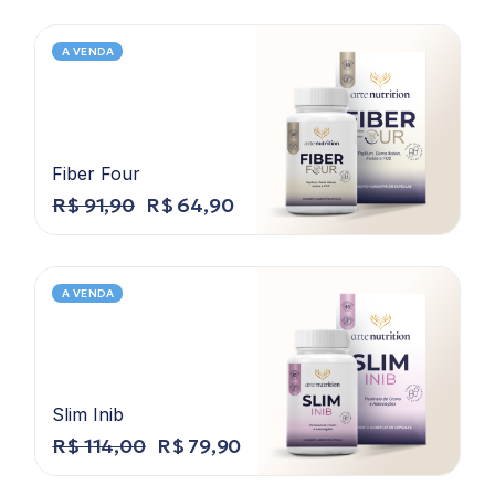
A VENDA
Fiber Four
R$
91,90
R$
64,90
A VENDA
Slim Inib
R$
114,00
R$
79,90