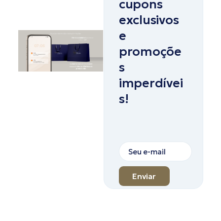
cupons
exclusivos
e
promoçõe
s
imperdívei
s!
Enviar