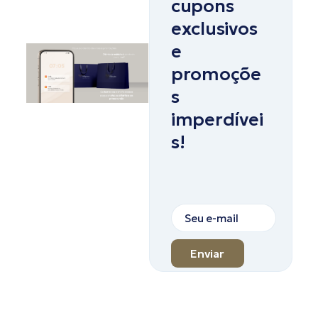
cupons
exclusivos
e
promoçõe
s
imperdívei
s!
Enviar