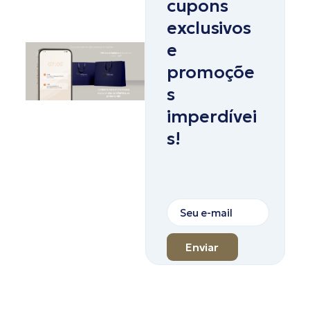
cupons
exclusivos
e
promoçõe
s
imperdívei
s!
Enviar